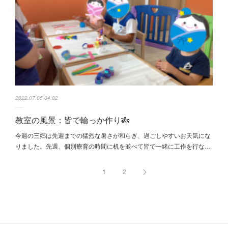
2022.07.05 04:02
教室の風景：皆で輪っか作り🎋
今週の三郷は先週までの猛烈な暑さが和らぎ、過ごしやすいお天気にな
りました。先週、個別療育の時間に机を並べて皆で一緒に工作を行な…
1
2