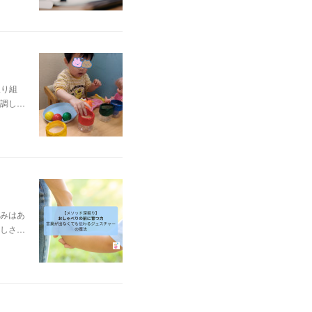
取り組
調し…
みはあ
しさ…