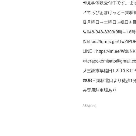
📢見学体験受付中です。ま
📍てらぴぁぽけっと三郷駅
📆月曜日～土曜日 ※祝日
📞048-948-8309(9時～18時
📝https://forms.gle/T
LINE：https://lin.ee/Wd8NKI
✉terapokemisato@gmail.c
🗾三郷市早稲田1-3-10 KT
🚃JR三郷駅北口より徒歩1
🚗専用駐車場あり
ABA
(
139
)