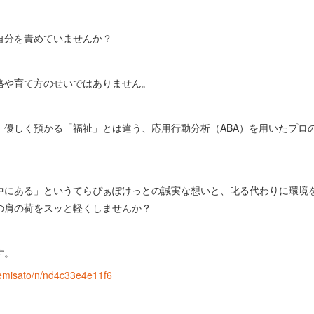
自分を責めていませんか？
格や育て方のせいではありません。
、優しく預かる「福祉」とは違う、応用行動分析（ABA）を用いたプロ
中にある」というてらぴぁぽけっとの誠実な想いと、叱る代わりに環境
の肩の荷をスッと軽くしませんか？
す。
kemisato/n/nd4c33e4e11f6