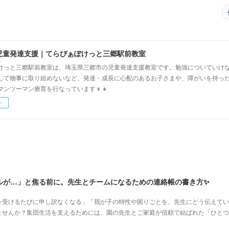
児童発達支援｜てらぴぁぽけっと三郷駅前教室
けっと三郷駅前教室は、埼玉県三郷市の児童発達支援教室です。勉強についていけ
して物事に取り組めないなど、発達・成長に心配のあるお子さまや、障がいを持っ
マンツーマン療育を行なっています👦👧
ー
ルが…」と焦る前に。先生とチームになるための連絡帳の書き方✨
を受けるたびに申し訳なくなる」「我が子の特性や困りごとを、先生にどう伝えてい
ませんか？集団生活を支えるためには、園の先生とご家庭が信頼で結ばれた「ひとつ