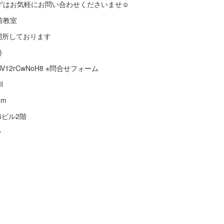
ずはお気軽にお問い合わせくださいませ☺️
前教室
も開所しております
)
wZiPDBV12rCwNoH8 ※問合せフォーム
I
om
T6ビル2階
分