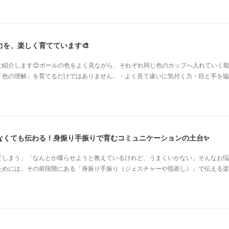
を、楽しく育てています🎨
ご紹介します😊ボールの色をよく見ながら、それぞれ同じ色のカップへ入れていく
「色の理解」を育てるだけではありません。・よく見て違いに気付く力・目と手を協
なくても伝わる！身振り手振りで育むコミュニケーションの土台✨
てしまう」「なんとか喋らせようと教えているけれど、うまくいかない」そんなお悩
ためには、その前段階にある「身振り手振り（ジェスチャーや指差し）」で伝える楽