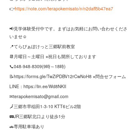
👉️
https://note.com/terapokemisato/n/n2daff5b47ea7
📢見学体験受付中です。まずはお気軽にお問い合わせくださ
いませ☺️
📍てらぴぁぽけっと三郷駅前教室
📆月曜日～土曜日 ※祝日も開所しております
📞048-948-8309(9時～18時)
📝https://forms.gle/TwZiPDBV12rCwNoH8 ※問合せフォーム
LINE：https://lin.ee/Wd8NKII
✉terapokemisato@gmail.com
🗾三郷市早稲田1-3-10 KTT6ビル2階
🚃JR三郷駅北口より徒歩1分
🚗専用駐車場あり