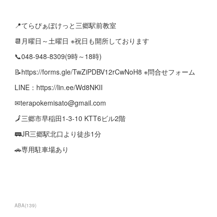
📍てらぴぁぽけっと三郷駅前教室
📆月曜日～土曜日 ※祝日も開所しております
📞048-948-8309(9時～18時)
📝https://forms.gle/TwZiPDBV12rCwNoH8 ※問合せフォーム
LINE：https://lin.ee/Wd8NKII
✉terapokemisato@gmail.com
🗾三郷市早稲田1-3-10 KTT6ビル2階
🚃JR三郷駅北口より徒歩1分
🚗専用駐車場あり
ABA
(
139
)