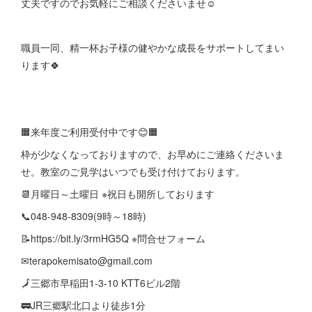
丈夫ですのでお気軽にご相談くださいませ☺
職員一同、精一杯お子様の健やかな成長をサポートしてまい
ります🍀
🟧来年度ご利用受付中です😊🟧
枠が少なくなっておりますので、お早めにご連絡くださいま
せ。教室のご見学はいつでも受け付けております。
📆月曜日～土曜日 ※祝日も開所しております
📞048-948-8309(9時～18時)
📝https://bit.ly/3rmHG5Q ※問合せフォーム
✉terapokemisato@gmail.com
🗾三郷市早稲田1-3-10 KTT6ビル2階
🚃JR三郷駅北口より徒歩1分