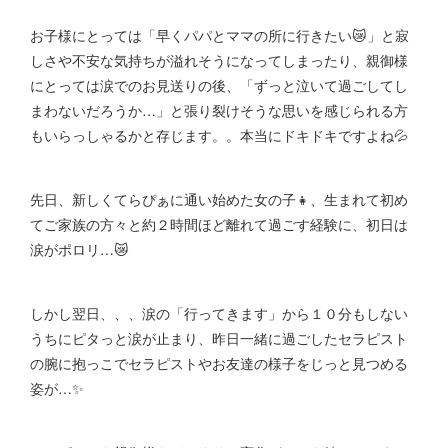
お子様にとっては「早くパパとママの所に行きたい😿」と寂
しさや不安な気持ちが溢れそうになってしまったり、親御様
にとっては涙でのお見送りの後、「ずっと泣いて過ごしてし
まわないだろうか…」と張り裂けそうな思いを感じられる方
もいらっしゃるかと存じます。。本当にドキドキですよね💦
先日、新しくてらぴぁに通い始めた女の子👧、生まれて初め
てご家族の方々と約２時間ほど離れて過ごす経験に、初日は
涙がポロリ…😿
しかし翌日、、、涙の「行ってきます」から１０分もしない
うちにピタっと涙が止まり、昨日一緒に過ごしたセラピスト
の腕に抱っこでセラピストやお友達の様子をじっと見つめる
姿が…✨