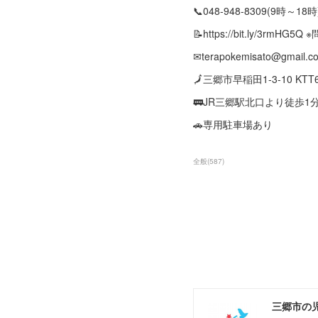
📞048-948-8309(9時～18時
📝https://bit.ly/3rmH
✉terapokemisato@gmail.c
🗾三郷市早稲田1-3-10 KT
🚃JR三郷駅北口より徒歩1
🚗専用駐車場あり
全般
(
587
)
三郷市の