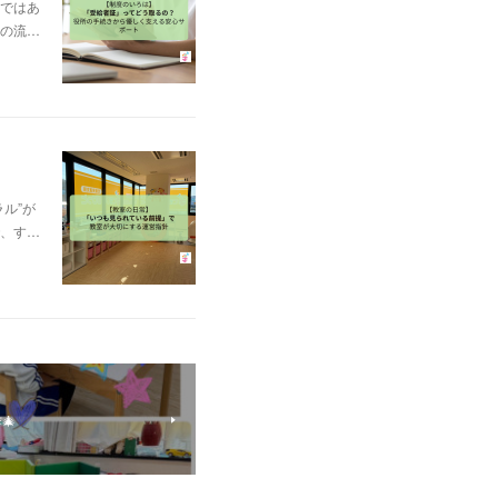
ではあ
の流…
ル”が
、す…
🎄