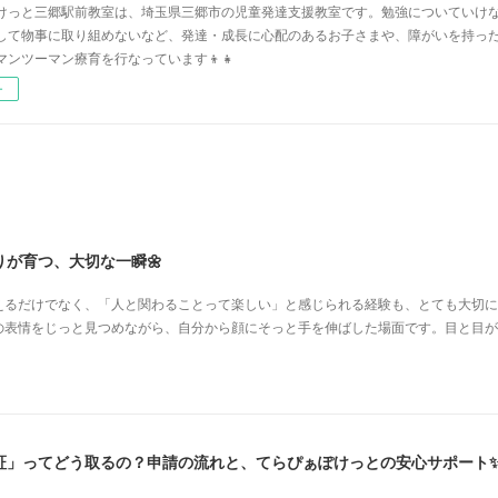
けっと三郷駅前教室は、埼玉県三郷市の児童発達支援教室です。勉強についていけ
して物事に取り組めないなど、発達・成長に心配のあるお子さまや、障がいを持っ
マンツーマン療育を行なっています👦👧
ー
が育つ、大切な一瞬🌼
えるだけでなく、「人と関わることって楽しい」と感じられる経験も、とても大切に
の表情をじっと見つめながら、自分から顔にそっと手を伸ばした場面です。目と目が
証」ってどう取るの？申請の流れと、てらぴぁぽけっとの安心サポート