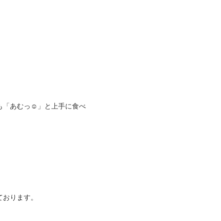
も「あむっ☺」と上手に食べ
ております。