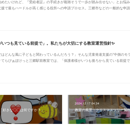
始めたいけれど、『受給者証』の手続きが複雑そうで一歩が踏み出せない」とお悩み
支援で最もハードルが高く感じる役所への申請プロセス。三郷市などの一般的な申請
がいつも見ている前提で」。私たちが大切にする教室運営指針✨
はどんな風に子どもと関わっているんだろう？」そんな児童発達支援の”中側のモラ
？てらぴぁぽけっと三郷駅前教室では、「保護者様がいつも後ろから見ている前提で
2024.12.17 04:34
✨「好きな〇〇は何ですか？」
教室の風景：クリスマスツリー製作