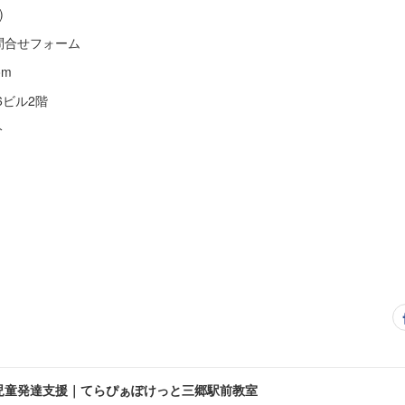
)
G5Q ※問合せフォーム
om
T6ビル2階
分
児童発達支援｜てらぴぁぽけっと三郷駅前教室