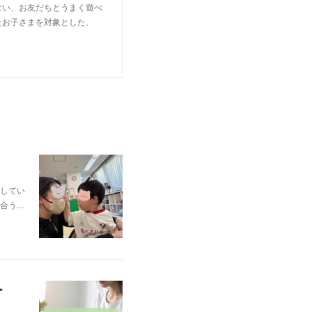
ない、お友だちとうまく遊べ
たお子さまを対象とした、
してい
合う…
✨