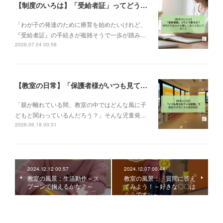
【制度のいろは】「受給者証」ってどう取るの？申請の流れと、てらぴぁぽけっとの安心サポート✨
「わが子の発達のために療育を始めたいけれど、
『受給者証』の手続きが複雑そうで一歩が踏み…
2026.07.04 00:58
【教室の日常】「保護者様がいつも見ている前提で」。私たちが大切にする教室運営指針✨
「親が離れている間、教室の中ではどんな風に子
どもと関わっているんだろう？」そんな児童発…
2026.06.18 00:31
2024.12.12 00:57
2024.12.07 00:44
教室の風景：生活動作～ス
教室の風景：「質問に答え
プーンで掬えるかな？～
てみよう！～好きな〇〇は
△△です✨～」