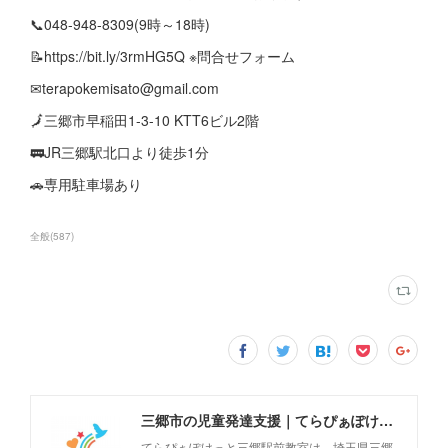
📞048-948-8309(9時～18時)
📝https://bit.ly/3rmHG5Q ※問合せフォーム
✉terapokemisato@gmail.com
🗾三郷市早稲田1-3-10 KTT6ビル2階
🚃JR三郷駅北口より徒歩1分
🚗専用駐車場あり
全般
(
587
)
三郷市の児童発達支援｜てらぴぁぽけっと三郷駅前教室
てらぴぁぽけっと三郷駅前教室は、埼玉県三郷