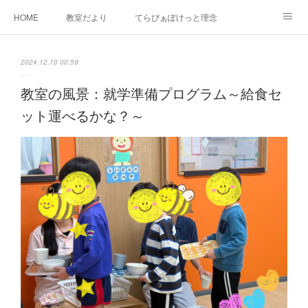
HOME
教室だより
てらぴぁぽけっと理念
セラピーについて
ご利用の流れ
三郷駅前教室について
2024.12.10 00:59
よくあるご質問
お問い合わせ
教室の風景：就学準備プログラム～給食セ
ット運べるかな？～