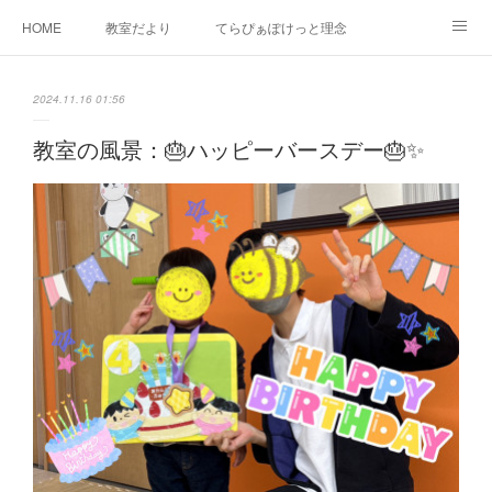
HOME
教室だより
てらぴぁぽけっと理念
セラピーについて
ご利用の流れ
三郷駅前教室について
2024.11.16 01:56
よくあるご質問
お問い合わせ
教室の風景：🎂ハッピーバースデー🎂✨