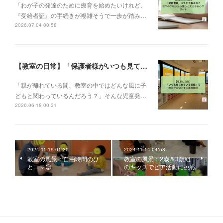
「わが子の発達のために療育を始めたいけれど、
『受給者証』の手続きが複雑そうで一歩が踏み…
2026.07.04 00:58
【教室の日常】「保護者様がいつも見ている前提で」。私たちが大切にする教室運営指針✨
「親が離れている間、教室の中ではどんな風に子
どもと関わっているんだろう？」そんな児童発…
2026.06.18 00:31
2024.11.19 01:20
2024.11.14 04:58
教室の風景：自由時間のひ
教室の風景：2歳＆3歳組
とコマ😊
のキッズでピア活動に挑戦
✨