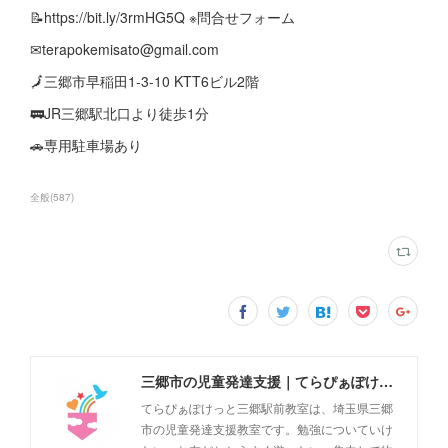
📝https://bit.ly/3rmHG5Q ※問合せフォーム
✉terapokemisato@gmail.com
🗾三郷市早稲田1-3-10 KTT6ビル2階
🚃JR三郷駅北口より徒歩1分
🚗専用駐車場あり
全般
(
587
)
三郷市の児童発達支援｜てらぴぁぽけっと三郷駅前教室
てらぴぁぽけっと三郷駅前教室は、埼玉県三郷
市の児童発達支援教室です。勉強についていけ