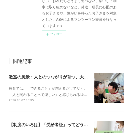
ない、お友だちとうまく遊べない、集中して物
事に取り組めないなど、発達・成長に心配のあ
るお子さまや、障がいを持ったお子さまを対象
とした、ABAによるマンツーマン療育を行なっ
ています👦👧
フォロー
関連記事
教室の風景：人とのつながりが育つ、大切な一瞬🌼
療育では、「できること」が増えるだけでなく、
「人と関わることって楽しい」と感じられる経…
2026.08.07 00:35
【制度のいろは】「受給者証」ってどう取るの？申請の流れと、てらぴぁぽけっとの安心サポート✨