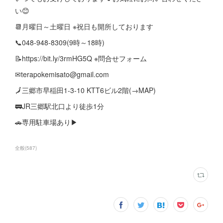
い😊
📆月曜日～土曜日 ※祝日も開所しております
📞048-948-8309(9時～18時)
📝https://bit.ly/3rmHG5Q ※問合せフォーム
✉terapokemisato@gmail.com
🗾三郷市早稲田1-3-10 KTT6ビル2階(→MAP)
🚃JR三郷駅北口より徒歩1分
🚗専用駐車場あり▶
全般
(
587
)