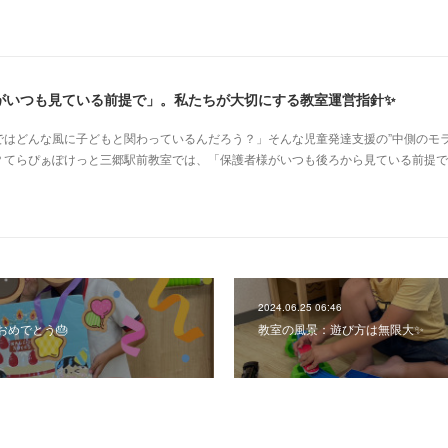
がいつも見ている前提で」。私たちが大切にする教室運営指針✨
はどんな風に子どもと関わっているんだろう？」そんな児童発達支援の”中側のモラ
？てらぴぁぽけっと三郷駅前教室では、「保護者様がいつも後ろから見ている前提で
2024.06.25 06:46
おめでとう🎂
教室の風景：遊び方は無限大✨