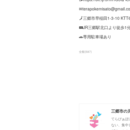
✉terapokemisato@gmail.c
🗾三郷市早稲田1-3-10 KTT
🚃JR三郷駅北口より徒歩1
🚗専用駐車場あり
全般
(
587
)
三郷市の
てらぴぁぽ
ない、集中