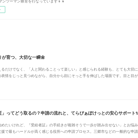
マンツーマン療育を行なっています👦👧
ー
が育つ、大切な一瞬🌼
えるだけでなく、「人と関わることって楽しい」と感じられる経験も、とても大切に
の表情をじっと見つめながら、自分から顔にそっと手を伸ばした場面です。目と目が
証」ってどう取るの？申請の流れと、てらぴぁぽけっとの安心サポート
始めたいけれど、『受給者証』の手続きが複雑そうで一歩が踏み出せない」とお悩み
支援で最もハードルが高く感じる役所への申請プロセス。三郷市などの一般的な申請