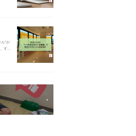
ル”が
、す…