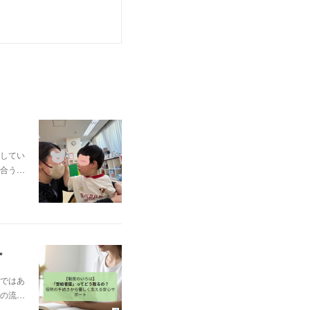
してい
合う…
✨
ではあ
の流…