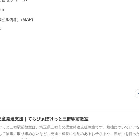
om
6ビル2階(→MAP)
分
児童発達支援｜てらぴぁぽけっと三郷駅前教室
けっと三郷駅前教室は、埼玉県三郷市の児童発達支援教室です。勉強についていけ
して物事に取り組めないなど、発達・成長に心配のあるお子さまや、障がいを持っ