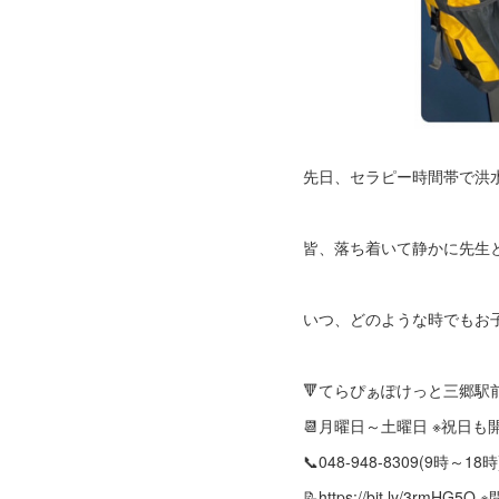
先日、セラピー時間帯で洪
皆、落ち着いて静かに先生
いつ、どのような時でもお
🔻てらぴぁぽけっと三郷駅
📆月曜日～土曜日 ※祝日
📞048-948-8309(9時～18時
📝https://bit.ly/3rmH