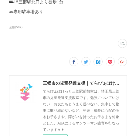
🚃JR三郷駅北口より徒歩1分
🚗専用駐車場あり
全般
(
587
)
三郷市の児童発達支援｜てらぴぁぽけっと三郷駅前教室
てらぴぁぽけっと三郷駅前教室は、埼玉県三郷
市の児童発達支援教室です。勉強についていけ
ない、お友だちとうまく遊べない、集中して物
事に取り組めないなど、発達・成長に心配のあ
るお子さまや、障がいを持ったお子さまを対象
とした、ABAによるマンツーマン療育を行なっ
ています👦👧