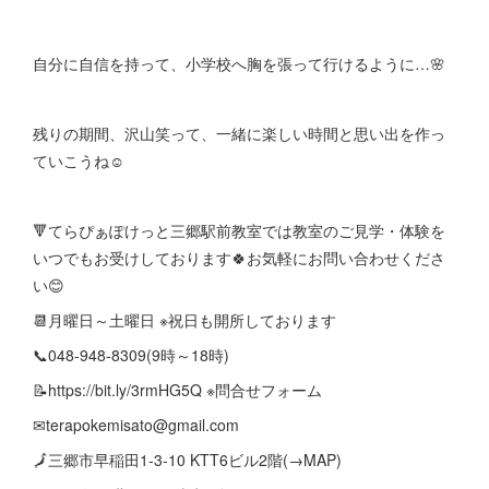
自分に自信を持って、小学校へ胸を張って行けるように…🌸
残りの期間、沢山笑って、一緒に楽しい時間と思い出を作っ
ていこうね☺
🔻てらぴぁぽけっと三郷駅前教室では教室のご見学・体験を
いつでもお受けしております🍀お気軽にお問い合わせくださ
い😊
📆月曜日～土曜日 ※祝日も開所しております
📞048-948-8309(9時～18時)
📝https://bit.ly/3rmHG5Q ※問合せフォーム
✉terapokemisato@gmail.com
🗾三郷市早稲田1-3-10 KTT6ビル2階(→MAP)