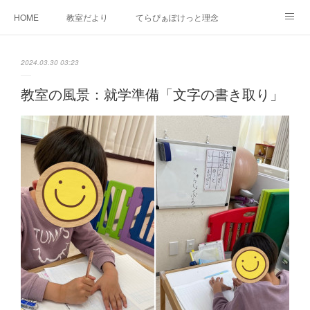
HOME
教室だより
てらぴぁぽけっと理念
セラピーについて
ご利用の流れ
三郷駅前教室について
2024.03.30 03:23
よくあるご質問
お問い合わせ
教室の風景：就学準備「文字の書き取り」