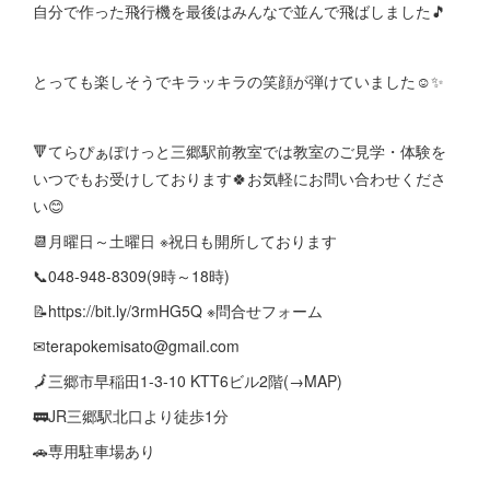
自分で作った飛行機を最後はみんなで並んで飛ばしました🎵
とっても楽しそうでキラッキラの笑顔が弾けていました☺️✨
🔻てらぴぁぽけっと三郷駅前教室では教室のご見学・体験を
いつでもお受けしております🍀お気軽にお問い合わせくださ
い😊
📆月曜日～土曜日 ※祝日も開所しております
📞048-948-8309(9時～18時)
📝https://bit.ly/3rmHG5Q ※問合せフォーム
✉terapokemisato@gmail.com
🗾三郷市早稲田1-3-10 KTT6ビル2階(→MAP)
🚃JR三郷駅北口より徒歩1分
🚗専用駐車場あり