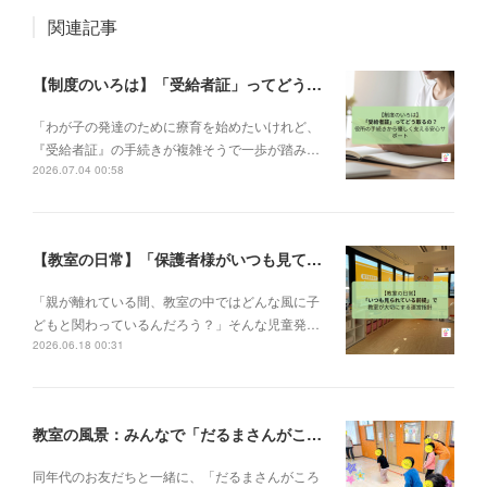
関連記事
【制度のいろは】「受給者証」ってどう取るの？申請の流れと、てらぴぁぽけっとの安心サポート✨
「わが子の発達のために療育を始めたいけれど、
『受給者証』の手続きが複雑そうで一歩が踏み…
2026.07.04 00:58
【教室の日常】「保護者様がいつも見ている前提で」。私たちが大切にする教室運営指針✨
「親が離れている間、教室の中ではどんな風に子
どもと関わっているんだろう？」そんな児童発…
2026.06.18 00:31
教室の風景：みんなで「だるまさんがころんだ」🎵
同年代のお友だちと一緒に、「だるまさんがころ