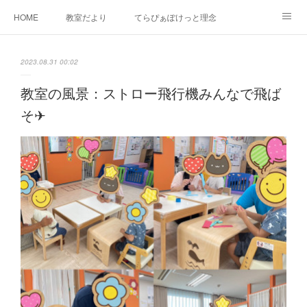
HOME
教室だより
てらぴぁぽけっと理念
セラピーについて
ご利用の流れ
三郷駅前教室について
2023.08.31 00:02
よくあるご質問
お問い合わせ
教室の風景：ストロー飛行機みんなで飛ば
そ✈︎