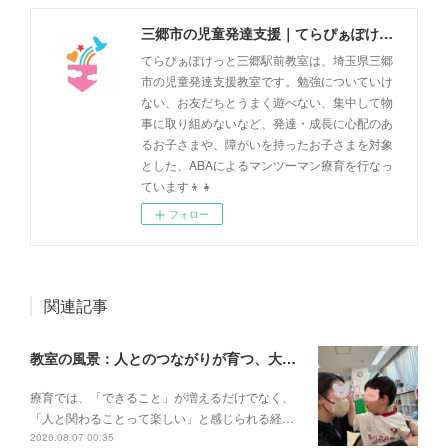
三郷市の児童発達支援｜てらぴぁぽけっと三郷駅前教室
てらぴぁぽけっと三郷駅前教室は、埼玉県三郷
市の児童発達支援教室です。勉強についていけ
ない、お友だちとうまく遊べない、集中して物
事に取り組めないなど、発達・成長に心配のあ
るお子さまや、障がいを持ったお子さまを対象
とした、ABAによるマンツーマン療育を行なっ
ています👦👧
フォロー
関連記事
教室の風景：人とのつながりが育つ、大切な一瞬🌼
療育では、「できること」が増えるだけでなく、
「人と関わることって楽しい」と感じられる経…
2026.08.07 00:35