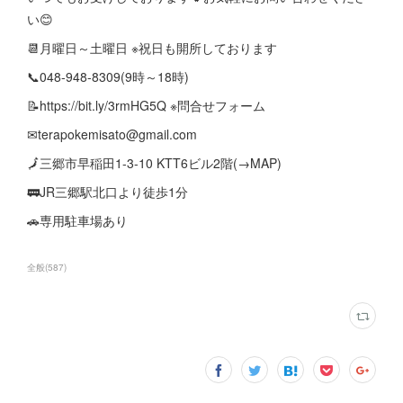
い😊
📆月曜日～土曜日 ※祝日も開所しております
📞048-948-8309(9時～18時)
📝https://bit.ly/3rmHG5Q ※問合せフォーム
✉terapokemisato@gmail.com
🗾三郷市早稲田1-3-10 KTT6ビル2階(→MAP)
🚃JR三郷駅北口より徒歩1分
🚗専用駐車場あり
全般
(
587
)