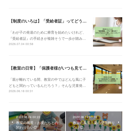
【制度のいろは】「受給者証」ってどう取るの？申請の流れと、てらぴぁぽけっとの安心サポート✨
「わが子の発達のために療育を始めたいけれど、
『受給者証』の手続きが複雑そうで一歩が踏み…
2026.07.04 00:58
【教室の日常】「保護者様がいつも見ている前提で」。私たちが大切にする教室運営指針✨
「親が離れている間、教室の中ではどんな風に子
どもと関わっているんだろう？」そんな児童発…
2026.06.18 00:31
2023.08.24 00:22
2023.08.19 00:16
教室の風景：お友だちとの
教室の風景：夏の壁面飾り
関わり合い😊
つけ😊