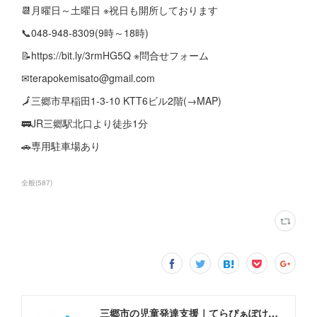
📆月曜日～土曜日 ※祝日も開所しております
📞048-948-8309(9時～18時)
📝https://bit.ly/3rmHG5Q ※問合せフォーム
✉terapokemisato@gmail.com
🗾三郷市早稲田1-3-10 KTT6ビル2階(→MAP)
🚃JR三郷駅北口より徒歩1分
🚗専用駐車場あり
全般
(
587
)
三郷市の児童発達支援｜てらぴぁぽけっと三郷駅前教室