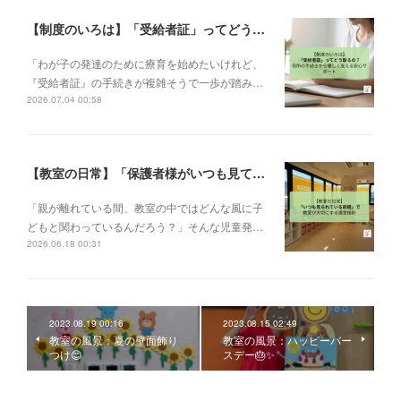
【制度のいろは】「受給者証」ってどう取るの？申請の流れと、てらぴぁぽけっとの安心サポート✨
「わが子の発達のために療育を始めたいけれど、
『受給者証』の手続きが複雑そうで一歩が踏み…
2026.07.04 00:58
【教室の日常】「保護者様がいつも見ている前提で」。私たちが大切にする教室運営指針✨
「親が離れている間、教室の中ではどんな風に子
どもと関わっているんだろう？」そんな児童発…
2026.06.18 00:31
2023.08.19 00:16
2023.08.15 02:49
教室の風景：夏の壁面飾り
教室の風景：ハッピーバー
つけ😊
スデー🎂✨