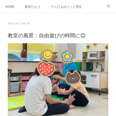
HOME
教室だより
てらぴぁぽけっと理念
セラピーについて
ご利用の流れ
三郷駅前教室について
2023.08.17 00:18
よくあるご質問
お問い合わせ
教室の風景：自由遊びの時間に😊