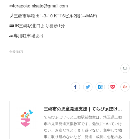
✉terapokemisato@gmail.com
🗾三郷市早稲田1-3-10 KTT6ビル2階(→MAP)
🚃JR三郷駅北口より徒歩1分
🚗専用駐車場あり
全般
(
587
)
三郷市の児童発達支援｜てらぴぁぽけっと三郷駅前教室
てらぴぁぽけっと三郷駅前教室は、埼玉県三郷
市の児童発達支援教室です。勉強についていけ
ない、お友だちとうまく遊べない、集中して物
事に取り組めないなど、発達・成長に心配のあ