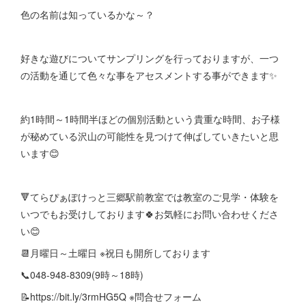
色の名前は知っているかな～？
好きな遊びについてサンプリングを行っておりますが、一つ
の活動を通じて色々な事をアセスメントする事ができます✨
約1時間～1時間半ほどの個別活動という貴重な時間、お子様
が秘めている沢山の可能性を見つけて伸ばしていきたいと思
います😊
🔻てらぴぁぽけっと三郷駅前教室では教室のご見学・体験を
いつでもお受けしております🍀お気軽にお問い合わせくださ
い😊
📆月曜日～土曜日 ※祝日も開所しております
📞048-948-8309(9時～18時)
📝https://bit.ly/3rmHG5Q ※問合せフォーム