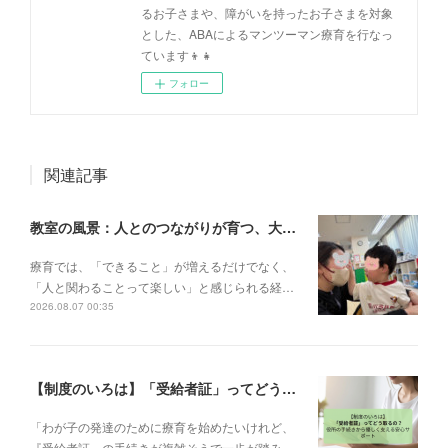
るお子さまや、障がいを持ったお子さまを対象
とした、ABAによるマンツーマン療育を行なっ
ています👦👧
フォロー
関連記事
教室の風景：人とのつながりが育つ、大切な一瞬🌼
療育では、「できること」が増えるだけでなく、
「人と関わることって楽しい」と感じられる経…
2026.08.07 00:35
【制度のいろは】「受給者証」ってどう取るの？申請の流れと、てらぴぁぽけっとの安心サポート✨
「わが子の発達のために療育を始めたいけれど、
『受給者証』の手続きが複雑そうで一歩が踏み…