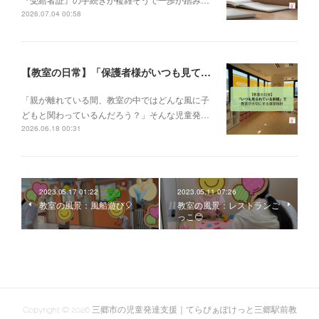
2026.07.04 00:58
【教室の日常】「保護者様がいつも見ている前提で」。私たちが大切にする教室運営指針✨
「親が離れている間、教室の中ではどんな風に子
どもと関わっているんだろう？」そんな児童発…
2026.06.18 00:31
2023.05.17 01:22
2023.05.11 07:26
教室の風景：風船遊び🎈
教室の風景：レストランご
っこ😊
Copyright ©
2026
三郷市の児童発達支援｜てらぴぁぽけっと三郷駅前教