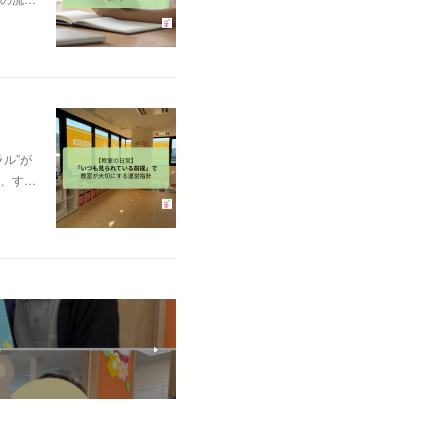
ル”が
、す…
