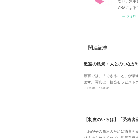
ない、集中
ABAによる
フォロ
関連記事
教室の風景：人とのつながり
療育では、「できること」が増
ます。写真は、担当セラピスト
2026.08.07 00:35
【制度のいろは】「受給者
「わが子の発達のために療育を
りませんか？初めての児童発達