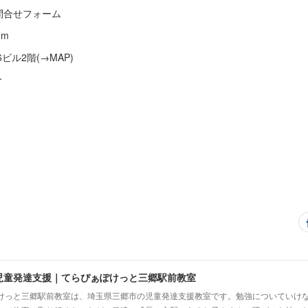
G5Q ※問合せフォーム
om
6ビル2階(→MAP)
分
児童発達支援｜てらぴぁぽけっと三郷駅前教室
けっと三郷駅前教室は、埼玉県三郷市の児童発達支援教室です。勉強についていけ