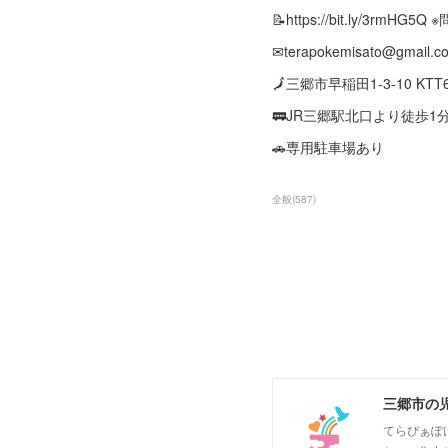
📝https://bit.ly/3rmH
✉terapokemisato@gmail.c
🗾三郷市早稲田1-3-10 KTT
🚃JR三郷駅北口より徒歩1
🚗専用駐車場あり
全般
(
587
)
三郷市の
てらぴぁぽ