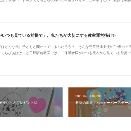
がいつも見ている前提で」。私たちが大切にする教室運営指針✨
はどんな風に子どもと関わっているんだろう？」そんな児童発達支援の”中側のモラ
？てらぴぁぽけっと三郷駅前教室では、「保護者様がいつも後ろから見ている前提で
2023.04.01 02:33
子様からのプレゼント😊
教室の風景：ハッピーバースデー