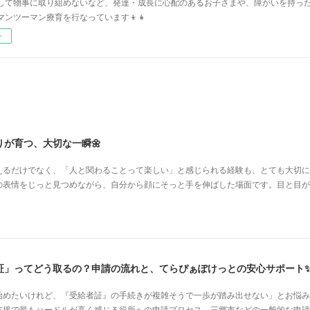
して物事に取り組めないなど、発達・成長に心配のあるお子さまや、障がいを持っ
マンツーマン療育を行なっています👦👧
ー
が育つ、大切な一瞬🌼
えるだけでなく、「人と関わることって楽しい」と感じられる経験も、とても大切に
の表情をじっと見つめながら、自分から顔にそっと手を伸ばした場面です。目と目が
証」ってどう取るの？申請の流れと、てらぴぁぽけっとの安心サポート
始めたいけれど、『受給者証』の手続きが複雑そうで一歩が踏み出せない」とお悩み
支援で最もハードルが高く感じる役所への申請プロセス。三郷市などの一般的な申請