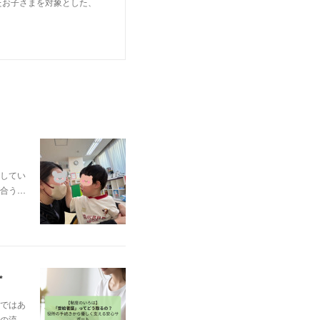
たお子さまを対象とした、
してい
合う…
✨
ではあ
の流…