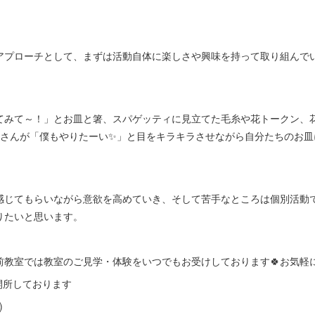
アプローチとして、まずは活動自体に楽しさや興味を持って取り組んで
てみて～！」とお皿と箸、スパゲッティに見立てた毛糸や花トークン、
兄さんが「僕もやりたーい✨」と目をキラキラさせながら自分たちのお皿
感じてもらいながら意欲を高めていき、そして苦手なところは個別活動
りたいと思います。
前教室では教室のご見学・体験をいつでもお受けしております🍀お気軽
も開所しております
)