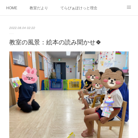
HOME
教室だより
てらぴぁぽけっと理念
セラピーについて
ご利用の流れ
三郷駅前教室について
2022.08.04 02:22
よくあるご質問
お問い合わせ
教室の風景：絵本の読み聞かせ🍀