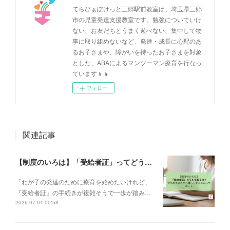
てらぴぁぽけっと三郷駅前教室は、埼玉県三郷
市の児童発達支援教室です。勉強についていけ
ない、お友だちとうまく遊べない、集中して物
事に取り組めないなど、発達・成長に心配のあ
るお子さまや、障がいを持ったお子さまを対象
とした、ABAによるマンツーマン療育を行なっ
ています👦👧
フォロー
関連記事
【制度のいろは】「受給者証」ってどう取るの？申請の流れと、てらぴぁぽけっとの安心サポート✨
「わが子の発達のために療育を始めたいけれど、
『受給者証』の手続きが複雑そうで一歩が踏み…
2026.07.04 00:58