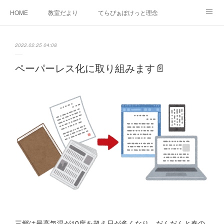
HOME
教室だより
てらぴぁぽけっと理念
セラピーについて
ご利用の流れ
三郷駅前教室について
2022.02.25 04:08
よくあるご質問
お問い合わせ
ペーパーレス化に取り組みます📄
三郷は最高気温が10度を超え日が多くなり、だんだんと春の