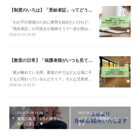
【制度のいろは】「受給者証」ってどう取るの？申請の流れと、てらぴぁぽけっとの安心サポート✨
「わが子の発達のために療育を始めたいけれど、
『受給者証』の手続きが複雑そうで一歩が踏み…
2026.07.04 00:58
【教室の日常】「保護者様がいつも見ている前提で」。私たちが大切にする教室運営指針✨
「親が離れている間、教室の中ではどんな風に子
どもと関わっているんだろう？」そんな児童発…
2026.06.18 00:31
2022.02.26 11:25
2022.02.22 06:33
教室の風景：2月の教室が
📣3月より月曜開所いたし
終わりました🍀
ます