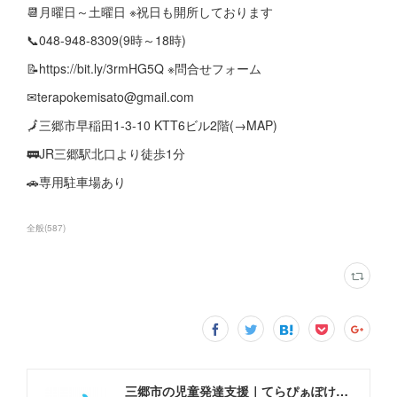
📆月曜日～土曜日 ※祝日も開所しております
📞048-948-8309(9時～18時)
📝https://bit.ly/3rmHG5Q ※問合せフォーム
✉terapokemisato@gmail.com
🗾三郷市早稲田1-3-10 KTT6ビル2階(→MAP)
🚃JR三郷駅北口より徒歩1分
🚗専用駐車場あり
全般
(
587
)
三郷市の児童発達支援｜てらぴぁぽけっと三郷駅前教室