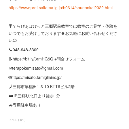
https://www.pref.saitama.lg.jp/b0614/kouennkai2022.html
🔻てらぴぁぽけっと三郷駅前教室では教室のご見学・体験を
いつでもお受けしております🍀お気軽にお問い合わせくださ
い😊
📞048-948-8309
📝https://bit.ly/3rmHG5Q ※問合せフォーム
✉terapokemisato@gmail.com
🌐https://misato.famigliainc.jp/
🗾三郷市早稲田1-3-10 KTT6ビル2階
🚃JR三郷駅北口より徒歩1分
🚗専用駐車場あり
イベント
(
22
)