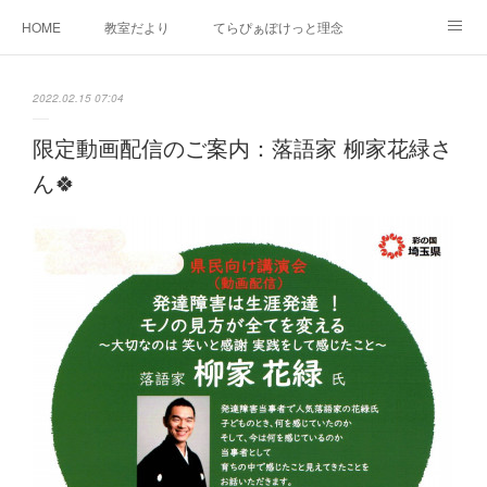
HOME
教室だより
てらぴぁぽけっと理念
セラピーについて
ご利用の流れ
三郷駅前教室について
2022.02.15 07:04
よくあるご質問
お問い合わせ
限定動画配信のご案内：落語家 柳家花緑さ
ん🍀