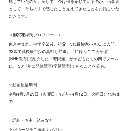
感じていたのか。そして、今は何を感じているのか。当事者
として、育ちの中で感じたこと見えてきたことをお話しいた
だきます。」
＜柳家花緑氏プロフィール＞
東京生まれ。中学卒業後、祖父・5代目柳家小さん に入門。
22歳で戦後最年少の真打ち昇進。「にほんごであそぼ」
(NHK教育)で紹介した「寿限無」が子どもたちの間でブーム
に。 2017年に発達障害(学習障害)であることを公表。
✅動画配信期間
令和4月3月29日（火曜日）10時～4月12日（火曜日）15時ま
で
✅詳細・お申し込みなど
下記ページをご確認ください。