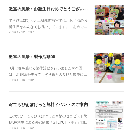
教室の風景：お誕生日おめでとうございます🎂🎉
てらぴぁぽけっと三郷駅前教室では、お子様のお
誕生日をみんなでお祝いしています。「おめで…
2026.07.22 00:37
教室の風景：製作活動👐
3月は春を感じる製作活動を行いました🌸今回
は、お花紙を使ってちぎり紙とのり貼り製作に…
2026.03.16 02:02
🌿てらぴぁぽけっと無料イベントのご案内
このたび、てらぴぁぽけっと本部のセラピスト統
括SV桐生による外部研修「STEPUPラボ」が開…
2025.09.26 02:52