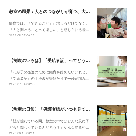
教室の風景：人とのつながりが育つ、大切な一瞬🌼
療育では、「できること」が増えるだけでなく、
「人と関わることって楽しい」と感じられる経…
2026.08.07 00:35
【制度のいろは】「受給者証」ってどう取るの？申請の流れと、てらぴぁぽけっとの安心サポート✨
「わが子の発達のために療育を始めたいけれど、
『受給者証』の手続きが複雑そうで一歩が踏み…
2026.07.04 00:58
【教室の日常】「保護者様がいつも見ている前提で」。私たちが大切にする教室運営指針✨
「親が離れている間、教室の中ではどんな風に子
どもと関わっているんだろう？」そんな児童発…
2026.06.18 00:31