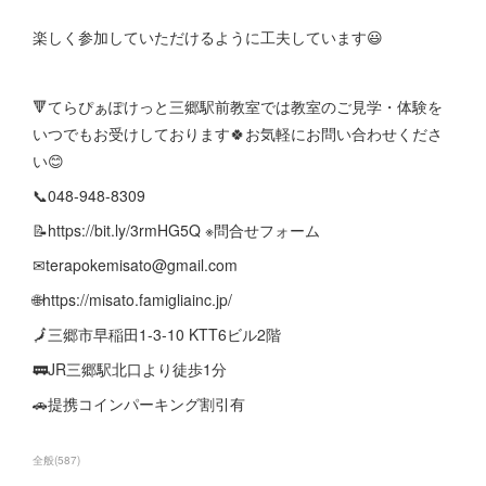
楽しく参加していただけるように工夫しています😃
🔻てらぴぁぽけっと三郷駅前教室では教室のご見学・体験を
いつでもお受けしております🍀お気軽にお問い合わせくださ
い😊
📞048-948-8309
📝https://bit.ly/3rmHG5Q ※問合せフォーム
✉terapokemisato@gmail.com
🌐https://misato.famigliainc.jp/
🗾三郷市早稲田1-3-10 KTT6ビル2階
🚃JR三郷駅北口より徒歩1分
🚗提携コインパーキング割引有
全般
(
587
)