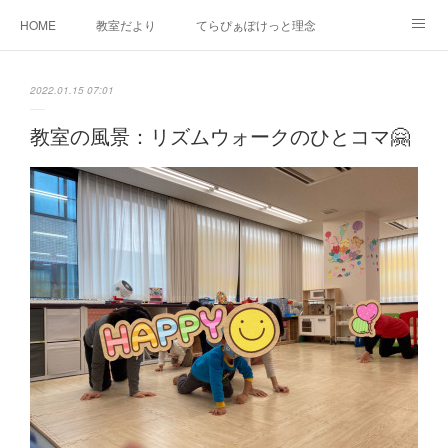
HOME
教室だより
てらぴぁぽけっと理念
セラピーについて
ご利用の流れ
三郷駅前教室について
2022.01.15 07:01
よくあるご質問
お問い合わせ
教室の風景：リズムウォークのひとコマ🤗