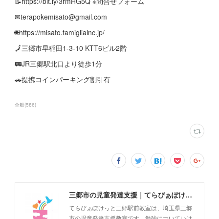
📝https://bit.ly/3rmHG5Q ※問合せフォーム
✉terapokemisato@gmail.com
🌐https://misato.famigliainc.jp/
🗾三郷市早稲田1-3-10 KTT6ビル2階
🚃JR三郷駅北口より徒歩1分
🚗提携コインパーキング割引有
全般
(
586
)
三郷市の児童発達支援｜てらぴぁぽけっと三郷駅前教室
てらぴぁぽけっと三郷駅前教室は、埼玉県三郷
市の児童発達支援教室です。勉強についていけ