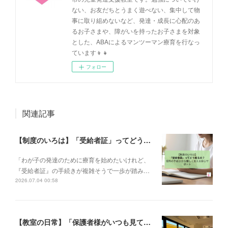
ない、お友だちとうまく遊べない、集中して物
事に取り組めないなど、発達・成長に心配のあ
るお子さまや、障がいを持ったお子さまを対象
とした、ABAによるマンツーマン療育を行なっ
ています👦👧
フォロー
関連記事
【制度のいろは】「受給者証」ってどう取るの？申請の流れと、てらぴぁぽけっとの安心サポート✨
「わが子の発達のために療育を始めたいけれど、
『受給者証』の手続きが複雑そうで一歩が踏み…
2026.07.04 00:58
【教室の日常】「保護者様がいつも見ている前提で」。私たちが大切にする教室運営指針✨