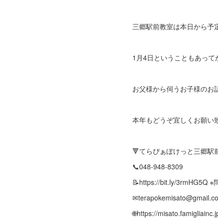
三郷駅前教室は本日から予
1月4日ということもあって
お父様から伺うお子様のお
本年もどうぞ宜しくお願い
🔻てらぴぁぽけっと三郷駅
📞048-948-8309
📝https://bit.ly/3rmH
✉terapokemisato@gmail.c
🌐https://misato.famigliainc.j