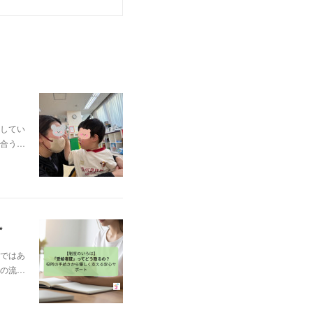
してい
合う…
✨
ではあ
の流…