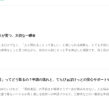
が育つ、大切な一瞬🌼
えるだけでなく、「人と関わることって楽しい」と感じられる経験も、とても大切に
の表情をじっと見つめながら、自分から顔にそっと手を伸ばした場面です。目と目が
証」ってどう取るの？申請の流れと、てらぴぁぽけっとの安心サポート
始めたいけれど、『受給者証』の手続きが複雑そうで一歩が踏み出せない」とお悩み
支援で最もハードルが高く感じる役所への申請プロセス。三郷市などの一般的な申請