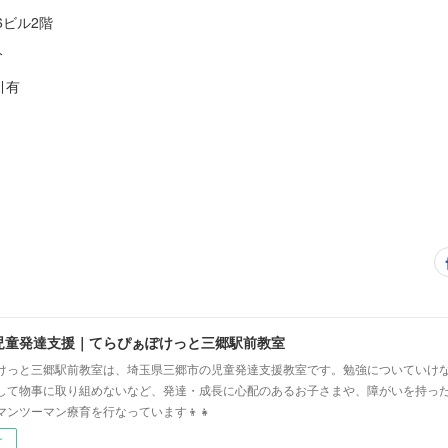
T6ビル2階
分
引有
児童発達支援｜てらぴぁぽけっと三郷駅前教室
けっと三郷駅前教室は、埼玉県三郷市の児童発達支援教室です。勉強についていけ
して物事に取り組めないなど、発達・成長に心配のあるお子さまや、障がいを持っ
マンツーマン療育を行なっています👦👧
ー