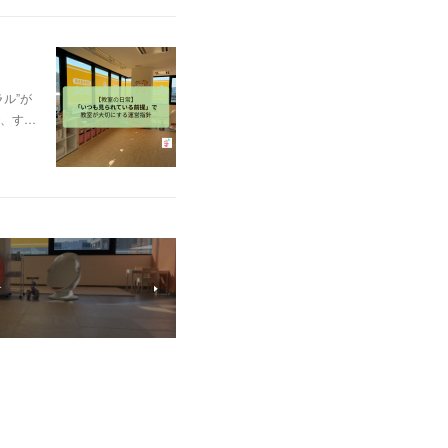
ル”が
、す…
す