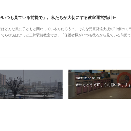
がいつも見ている前提で」。私たちが大切にする教室運営指針✨
はどんな風に子どもと関わっているんだろう？」そんな児童発達支援の”中側のモラ
？てらぴぁぽけっと三郷駅前教室では、「保護者様がいつも後ろから見ている前提で
2021.12.30 06:23
来年もどうぞ宜しくお願い致しま