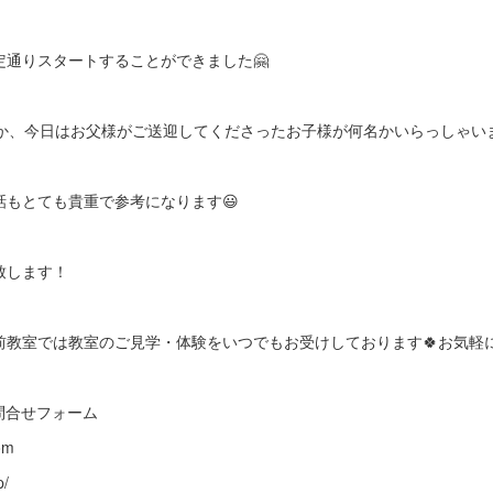
定通りスタートすることができました🤗
か、今日はお父様がご送迎してくださったお子様が何名かいらっしゃいま
話もとても貴重で参考になります😃
致します！
前教室では教室のご見学・体験をいつでもお受けしております🍀お気軽
G5Q ※問合せフォーム
om
p/