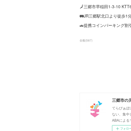
🗾三郷市早稲田1-3-10 KT
🚃JR三郷駅北口より徒歩1
🚗提携コインパーキング割
全般
(
587
)
三郷市の
てらぴぁぽ
ない、集中
ABAによる
フォロ