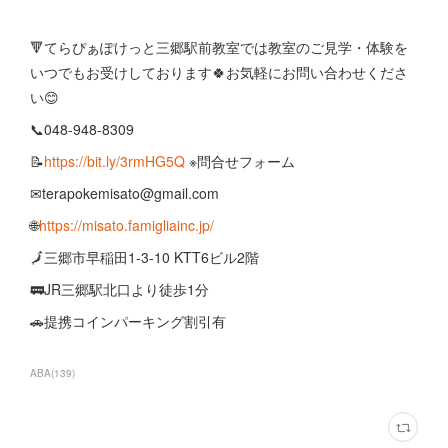
🔻てらぴぁぽけっと三郷駅前教室では教室のご見学・体験を
いつでもお受けしております🍀お気軽にお問い合わせくださ
い😊
📞048-948-8309
📝
https://bit.ly/3rmHG5Q
※問合せフォーム
✉terapokemisato@gmail.com
🌐
https://misato.famigliainc.jp/
🗾三郷市早稲田1-3-10 KTT6ビル2階
🚃JR三郷駅北口より徒歩1分
🚗提携コインパーキング割引有
ABA
(
139
)