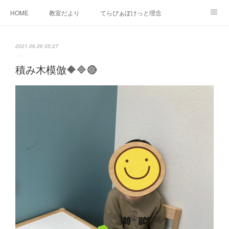
HOME
教室だより
てらぴぁぽけっと理念
セラピーについて
ご利用の流れ
三郷駅前教室について
2021.06.26 05:27
よくあるご質問
お問い合わせ
積み木模倣🔶🔷🔴