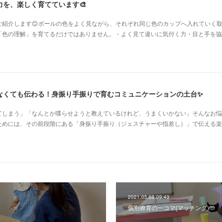
を、楽しく育てています🎨
ご紹介します😊ボールの色をよく見ながら、それぞれ同じ色のカップへ入れていく
「色の理解」を育てるだけではありません。・よく見て違いに気付く力・目と手を協
なくても伝わる！身振り手振りで育むコミュニケーションの土台✨
てしまう」「なんとか喋らせようと教えているけれど、うまくいかない」そんなお悩
ためには、その前段階にある「身振り手振り（ジェスチャーや指差し）」で伝える楽
2021.05.08 09:43
個別療育の一コマ(マッチング)🤲