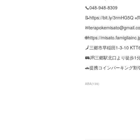
📞048-948-8309
📝https://bit.ly/3rmH
✉terapokemisato@gmail.c
🌐https://misato.famigliainc.j
🗾三郷市早稲田1-3-10 KT
🚃JR三郷駅北口より徒歩1
🚗提携コインパーキング割
ABA
(
139
)