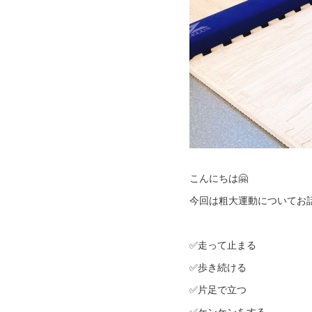
こんにちは🤗
今回は粗大運動についてお
✅走って止まる
✅歩き続ける
✅片足で立つ
✅ケンケンをする