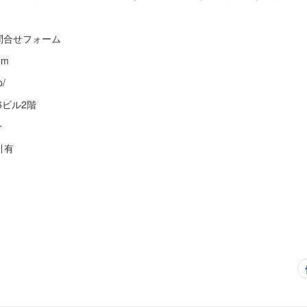
G5Q ※問合せフォーム
om
p/
T6ビル2階
分
引有