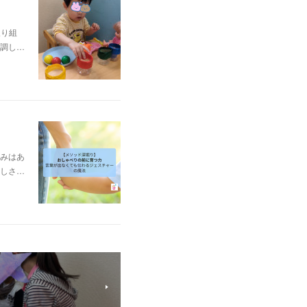
取り組
調し…
みはあ
しさ…