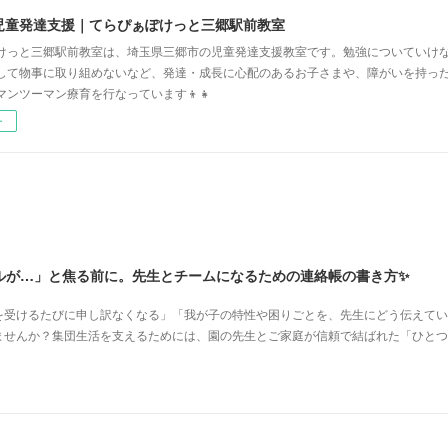
児童発達支援｜てらぴぁぽけっと三郷駅前教室
けっと三郷駅前教室は、埼玉県三郷市の児童発達支援教室です。勉強についていけ
して物事に取り組めないなど、発達・成長に心配のあるお子さまや、障がいを持っ
マンツーマン療育を行なっています👦👧
ー
ルが…」と焦る前に。先生とチームになるための連絡帳の書き方✨
を受けるたびに申し訳なくなる」「我が子の特性や困りごとを、先生にどう伝えてい
ませんか？集団生活を支えるためには、園の先生とご家庭が信頼で結ばれた「ひとつ