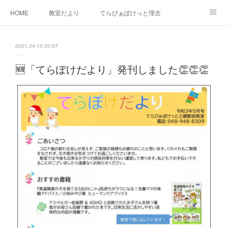
HOME
教室だより
てらぴぁぽけっと理念
セラピーについて
ご利用の流れ
三郷駅前教室について
2021.04.15 00:57
よくあるご質問
お問い合わせ
🆕「てらぽけだより」発刊しました👏👏👏