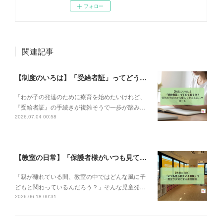
フォロー
関連記事
【制度のいろは】「受給者証」ってどう取るの？申請の流れと、てらぴぁぽけっとの安心サポート✨
「わが子の発達のために療育を始めたいけれど、
『受給者証』の手続きが複雑そうで一歩が踏み…
2026.07.04 00:58
【教室の日常】「保護者様がいつも見ている前提で」。私たちが大切にする教室運営指針✨
「親が離れている間、教室の中ではどんな風に子
どもと関わっているんだろう？」そんな児童発…
2026.06.18 00:31