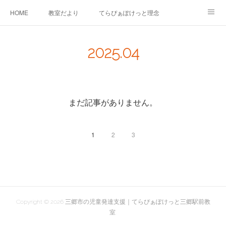
HOME
教室だより
てらぴぁぽけっと理念
セラピーについて
ご利用の流れ
三郷駅前教室について
2025
.
04
よくあるご質問
お問い合わせ
まだ記事がありません。
1
2
3
Copyright ©
2026
三郷市の児童発達支援｜てらぴぁぽけっと三郷駅前教
室
.