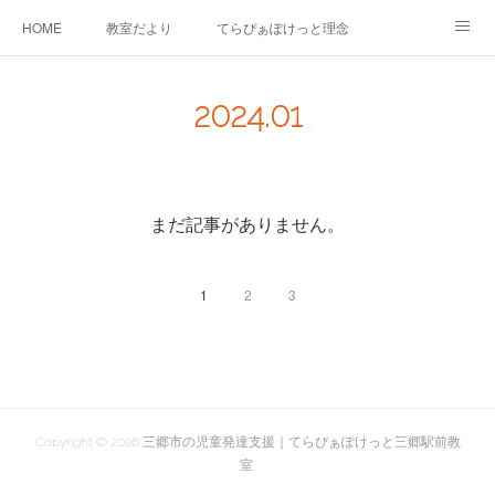
HOME
教室だより
てらぴぁぽけっと理念
セラピーについて
ご利用の流れ
三郷駅前教室について
2024
.
01
よくあるご質問
お問い合わせ
まだ記事がありません。
1
2
3
Copyright ©
2026
三郷市の児童発達支援｜てらぴぁぽけっと三郷駅前教
室
.