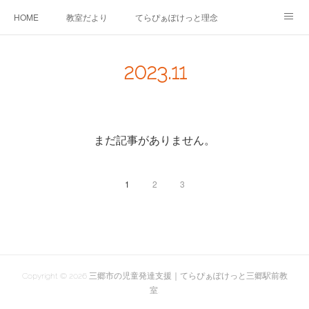
HOME
教室だより
てらぴぁぽけっと理念
セラピーについて
ご利用の流れ
三郷駅前教室について
2023
.
11
よくあるご質問
お問い合わせ
まだ記事がありません。
1
2
3
Copyright ©
2026
三郷市の児童発達支援｜てらぴぁぽけっと三郷駅前教
室
.