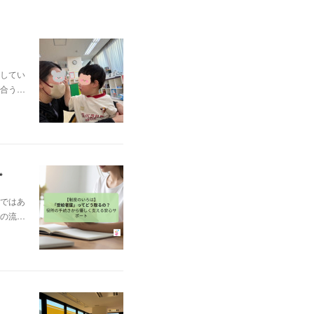
してい
合う…
✨
ではあ
の流…