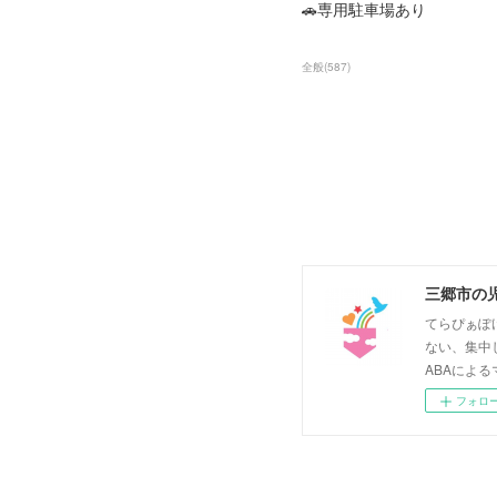
🚗専用駐車場あり
全般
(
587
)
三郷市の
てらぴぁぽ
ない、集中
ABAによる
フォロ