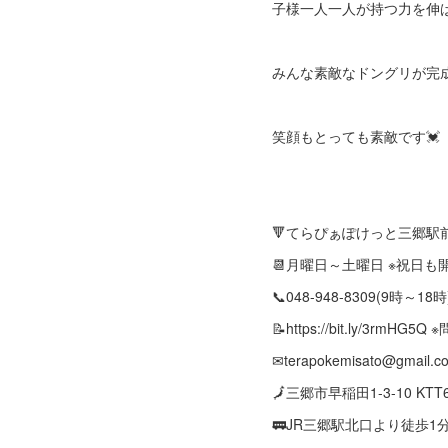
子様一人一人が持つ力を伸ば
みんな素敵なドングリが完
笑顔もとっても素敵です💓
🔻てらぴぁぽけっと三郷駅
📆月曜日～土曜日 ※祝日
📞048-948-8309(9時～18時
📝https://bit.ly/3rmH
✉terapokemisato@gmail.c
🗾三郷市早稲田1-3-10 KTT
🚃JR三郷駅北口より徒歩1