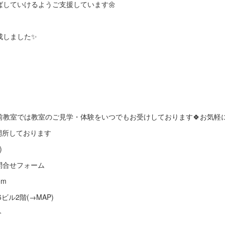
していけるようご支援しています🌼
成しました✨
前教室では教室のご見学・体験をいつでもお受けしております🍀お気軽
も開所しております
)
G5Q ※問合せフォーム
om
6ビル2階(→MAP)
分