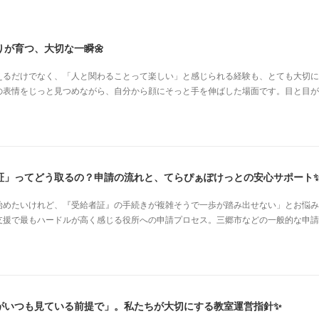
が育つ、大切な一瞬🌼
えるだけでなく、「人と関わることって楽しい」と感じられる経験も、とても大切に
の表情をじっと見つめながら、自分から顔にそっと手を伸ばした場面です。目と目が
証」ってどう取るの？申請の流れと、てらぴぁぽけっとの安心サポート
始めたいけれど、『受給者証』の手続きが複雑そうで一歩が踏み出せない」とお悩み
支援で最もハードルが高く感じる役所への申請プロセス。三郷市などの一般的な申請
がいつも見ている前提で」。私たちが大切にする教室運営指針✨