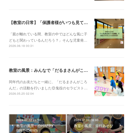
【教室の日常】「保護者様がいつも見ている前提で」。私たちが大切にする教室運営指針✨
「親が離れている間、教室の中ではどんな風に子
どもと関わっているんだろう？」そんな児童発…
2026.06.18 00:31
教室の風景：みんなで「だるまさんがころんだ」🎵
同年代のお友だちと一緒に、「だるまさんがころ
んだ」の活動を行いました😊鬼役のセラピスト…
2026.05.25 02:04
2024.07.12 23:58
2024.07.09 08:00
教室の風景：🎂HAPPY
教室の風景：並行あそび
BIRTHDAY🎂