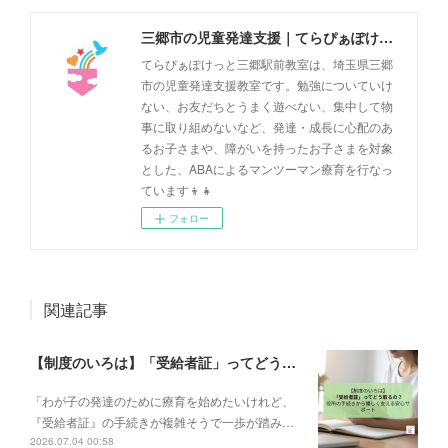
三郷市の児童発達支援｜てらぴぁぽけっと三郷駅前教室
てらぴぁぽけっと三郷駅前教室は、埼玉県三郷
市の児童発達支援教室です。勉強についていけ
ない、お友だちとうまく遊べない、集中して物
事に取り組めないなど、発達・成長に心配のあ
るお子さまや、障がいを持ったお子さまを対象
とした、ABAによるマンツーマン療育を行なっ
ています👦👧
フォロー
関連記事
【制度のいろは】「受給者証」ってどう取るの？申請の流れと、てらぴぁぽけっとの安心サポート✨
「わが子の発達のために療育を始めたいけれど、
『受給者証』の手続きが複雑そうで一歩が踏み…
2026.07.04 00:58