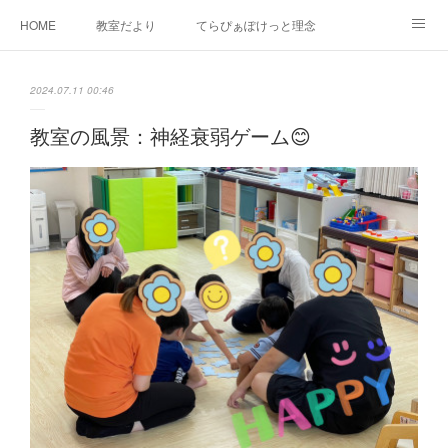
HOME
教室だより
てらぴぁぽけっと理念
セラピーについて
ご利用の流れ
三郷駅前教室について
2024.07.11 00:46
よくあるご質問
お問い合わせ
教室の風景：神経衰弱ゲーム😊