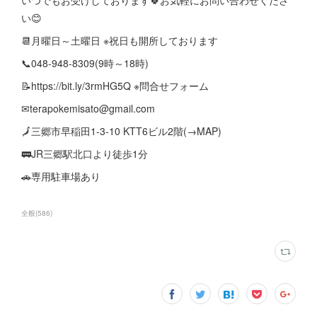
い😊
📆月曜日～土曜日 ※祝日も開所しております
📞048-948-8309(9時～18時)
📝https://bit.ly/3rmHG5Q ※問合せフォーム
✉terapokemisato@gmail.com
🗾三郷市早稲田1-3-10 KTT6ビル2階(→MAP)
🚃JR三郷駅北口より徒歩1分
🚗専用駐車場あり
全般
(
586
)