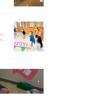
がら、
聞く…