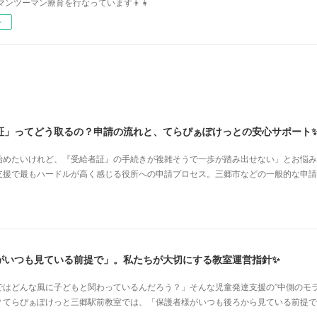
マンツーマン療育を行なっています👦👧
ー
証」ってどう取るの？申請の流れと、てらぴぁぽけっとの安心サポート
始めたいけれど、『受給者証』の手続きが複雑そうで一歩が踏み出せない」とお悩み
支援で最もハードルが高く感じる役所への申請プロセス。三郷市などの一般的な申請
がいつも見ている前提で」。私たちが大切にする教室運営指針✨
はどんな風に子どもと関わっているんだろう？」そんな児童発達支援の”中側のモラ
？てらぴぁぽけっと三郷駅前教室では、「保護者様がいつも後ろから見ている前提で