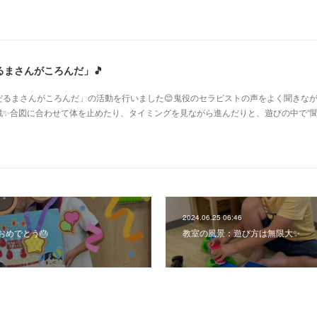
まさんがころんだ」🎵
だるまさんがころんだ」の活動を行いました😊鬼役のセラピストの声をよく聞きな
戦✨合図に合わせて体を止めたり、タイミングを見ながら進んだりと、遊びの中で“
2024.06.25 06:46
おめでとう🎂
教室の風景：遊び方は無限大✨