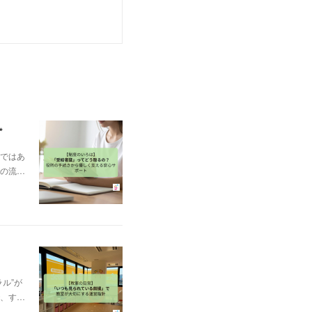
✨
ではあ
の流…
ル”が
、す…