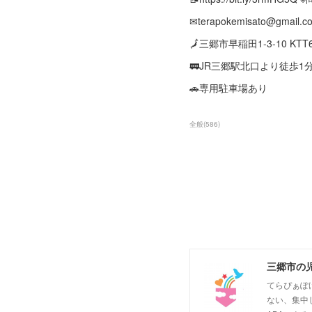
✉terapokemisato@gmail.c
🗾三郷市早稲田1-3-10 KTT
🚃JR三郷駅北口より徒歩1
🚗専用駐車場あり
全般
(
586
)
三郷市の
てらぴぁぽ
ない、集中