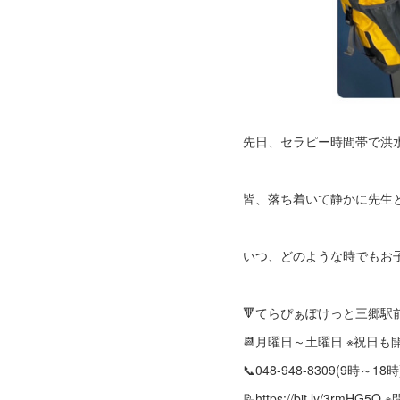
先日、セラピー時間帯で洪
皆、落ち着いて静かに先生
いつ、どのような時でもお
🔻てらぴぁぽけっと三郷駅
📆月曜日～土曜日 ※祝日
📞048-948-8309(9時～18時
📝https://bit.ly/3rmH