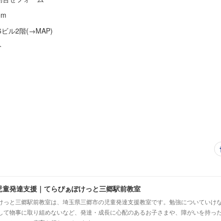
om
6ビル2階(→MAP)
分
児童発達支援｜てらぴぁぽけっと三郷駅前教室
けっと三郷駅前教室は、埼玉県三郷市の児童発達支援教室です。勉強についていけ
して物事に取り組めないなど、発達・成長に心配のあるお子さまや、障がいを持っ