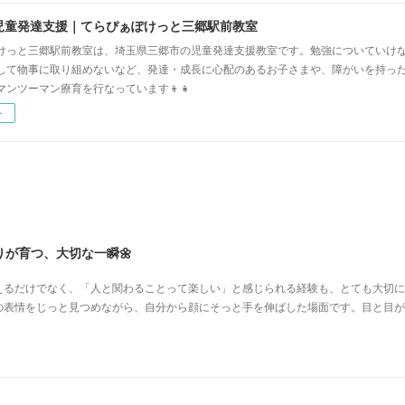
児童発達支援｜てらぴぁぽけっと三郷駅前教室
けっと三郷駅前教室は、埼玉県三郷市の児童発達支援教室です。勉強についていけ
して物事に取り組めないなど、発達・成長に心配のあるお子さまや、障がいを持っ
マンツーマン療育を行なっています👦👧
ー
が育つ、大切な一瞬🌼
えるだけでなく、「人と関わることって楽しい」と感じられる経験も、とても大切に
の表情をじっと見つめながら、自分から顔にそっと手を伸ばした場面です。目と目が