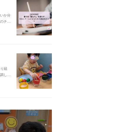
いか分
のチ…
取り組
調し…