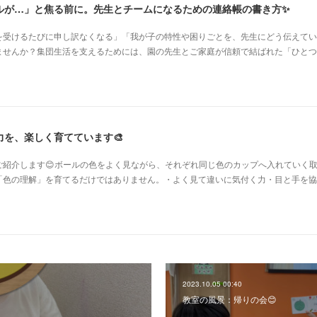
ルが…」と焦る前に。先生とチームになるための連絡帳の書き方✨
を受けるたびに申し訳なくなる」「我が子の特性や困りごとを、先生にどう伝えてい
ませんか？集団生活を支えるためには、園の先生とご家庭が信頼で結ばれた「ひとつ
を、楽しく育てています🎨
ご紹介します😊ボールの色をよく見ながら、それぞれ同じ色のカップへ入れていく
「色の理解」を育てるだけではありません。・よく見て違いに気付く力・目と手を協
2023.10.05 00:40
教室の風景：帰りの会😊