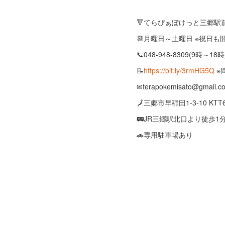
🔻てらぴぁぽけっと三郷駅
📆月曜日～土曜日 ※祝日
📞048-948-8309(9時～18時
📝
https://bit.ly/3rmHG5Q
※
✉terapokemisato@gmail.c
🗾三郷市早稲田1-3-10 KTT
🚃JR三郷駅北口より徒歩1
🚗専用駐車場あり