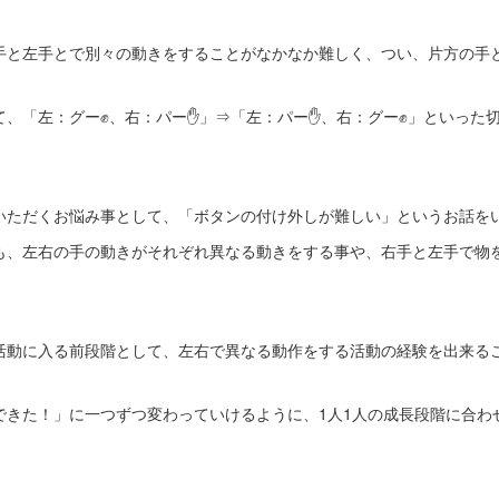
手と左手とで別々の動きをすることがなかなか難しく、つい、片方の手
て、「左：グー✊、右：パー✋」⇒「左：パー✋、右：グー✊」といった
いただくお悩み事として、「ボタンの付け外しが難しい」というお話を
も、左右の手の動きがそれぞれ異なる動きをする事や、右手と左手で物
活動に入る前段階として、左右で異なる動作をする活動の経験を出来る
できた！」に一つずつ変わっていけるように、1人1人の成長段階に合わ