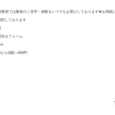
前教室では教室のご見学・体験をいつでもお受けしております🍀お気軽
も開所しております
)
問合せフォーム
om
6ビル2階(→MAP)
分