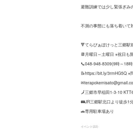
避難訓練では少し緊張ぎみ
不測の事態にも落ち着いて
🔻てらぴぁぽけっと三郷駅
📆月曜日～土曜日 ※祝日
📞048-948-8309(9時～18時
📝https://bit.ly/3rmH
✉terapokemisato@gmail.c
🗾三郷市早稲田1-3-10 KTT
🚃JR三郷駅北口より徒歩1
🚗専用駐車場あり
イベント
(
22
)