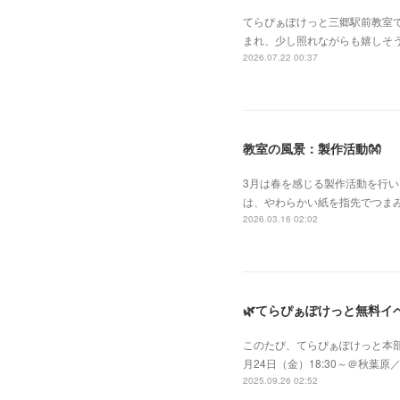
てらぴぁぽけっと三郷駅前教室
まれ、少し照れながらも嬉しそ
2026.07.22 00:37
教室の風景：製作活動👐
3月は春を感じる製作活動を行い
は、やわらかい紙を指先でつま
2026.03.16 02:02
🌿てらぴぁぽけっと無料イ
このたび、てらぴぁぽけっと本部
月24日（金）18:30～＠秋
2025.09.26 02:52