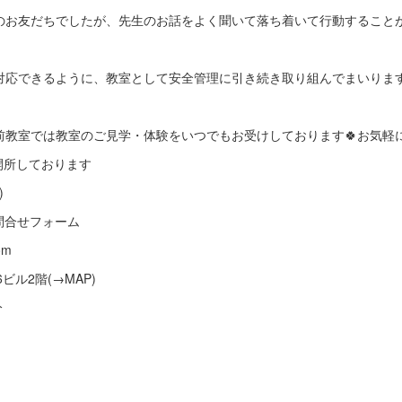
のお友だちでしたが、先生のお話をよく聞いて落ち着いて行動することが
対応できるように、教室として安全管理に引き続き取り組んでまいりま
前教室では教室のご見学・体験をいつでもお受けしております🍀お気軽
も開所しております
)
G5Q ※問合せフォーム
om
6ビル2階(→MAP)
分