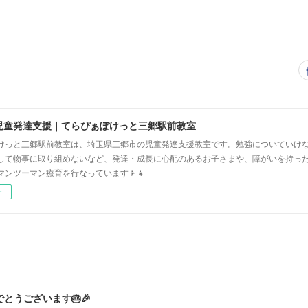
児童発達支援｜てらぴぁぽけっと三郷駅前教室
けっと三郷駅前教室は、埼玉県三郷市の児童発達支援教室です。勉強についていけ
して物事に取り組めないなど、発達・成長に心配のあるお子さまや、障がいを持っ
マンツーマン療育を行なっています👦👧
ー
とうございます🎂🎉