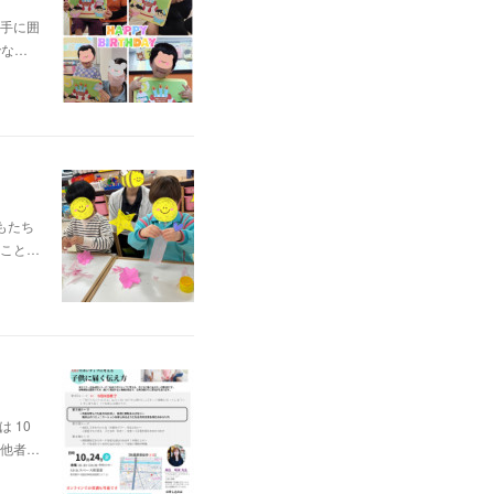
手に囲
でな…
もたち
こと…
 10
、他者…