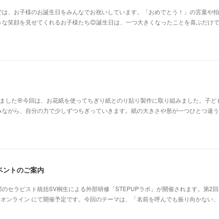
では、お子様のお誕生日をみんなでお祝いしています。「おめでとう！」の言葉や拍
うな笑顔を見せてくれるお子様たち😊誕生日は、一つ大きくなったことを喜ぶだけ
ました🌸今回は、お花紙を使ってちぎり紙とのり貼り製作に取り組みました。子ど
みながら、自分の力で少しずつちぎっていきます。紙の大きさや形が一つひとつ違う
ベントのご案内
のセラピスト統括SV桐生による外部研修「STEPUPラボ」が開催されます。第2回は
葉原／オンライン にて開催予定です。今回のテーマは、「名前を呼んでも振り向かない