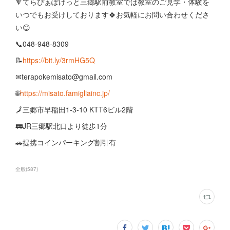
🔻てらぴぁぽけっと三郷駅前教室では教室のご見学・体験を
いつでもお受けしております🍀お気軽にお問い合わせくださ
い😊
📞048-948-8309
📝
https://bit.ly/3rmHG5Q
✉terapokemisato@gmail.com
🌐
https://misato.famigliainc.jp/
🗾三郷市早稲田1-3-10 KTT6ビル2階
🚃JR三郷駅北口より徒歩1分
🚗提携コインパーキング割引有
全般
(
587
)