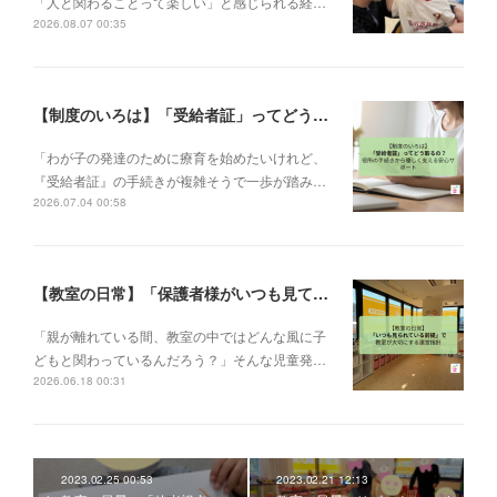
「人と関わることって楽しい」と感じられる経…
2026.08.07 00:35
【制度のいろは】「受給者証」ってどう取るの？申請の流れと、てらぴぁぽけっとの安心サポート✨
「わが子の発達のために療育を始めたいけれど、
『受給者証』の手続きが複雑そうで一歩が踏み…
2026.07.04 00:58
【教室の日常】「保護者様がいつも見ている前提で」。私たちが大切にする教室運営指針✨
「親が離れている間、教室の中ではどんな風に子
どもと関わっているんだろう？」そんな児童発…
2026.06.18 00:31
2023.02.25 00:53
2023.02.21 12:13