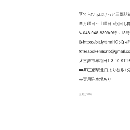
🔻てらぴぁぽけっと三郷駅
📆月曜日～土曜日 ※祝日
📞048-948-8309(9時～18時
📝https://bit.ly/3rmH
✉terapokemisato@gmail.c
🗾三郷市早稲田1-3-10 KTT
🚃JR三郷駅北口より徒歩1
🚗専用駐車場あり
全般
(
586
)