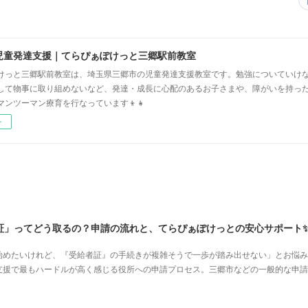
児童発達支援｜てらぴぁぽけっと三郷駅前教室
けっと三郷駅前教室は、埼玉県三郷市の児童発達支援教室です。勉強についていけ
して物事に取り組めないなど、発達・成長に心配のあるお子さまや、障がいを持っ
マンツーマン療育を行なっています👦👧
ー
証」ってどう取るの？申請の流れと、てらぴぁぽけっとの安心サポート
始めたいけれど、『受給者証』の手続きが複雑そうで一歩が踏み出せない」とお悩み
支援で最もハードルが高く感じる役所への申請プロセス。三郷市などの一般的な申請