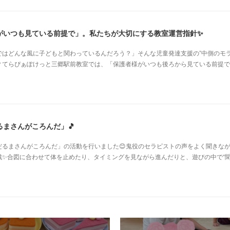
がいつも見ている前提で」。私たちが大切にする教室運営指針✨
はどんな風に子どもと関わっているんだろう？」そんな児童発達支援の”中側のモラ
？てらぴぁぽけっと三郷駅前教室では、「保護者様がいつも後ろから見ている前提で
まさんがころんだ」🎵
だるまさんがころんだ」の活動を行いました😊鬼役のセラピストの声をよく聞きな
戦✨合図に合わせて体を止めたり、タイミングを見ながら進んだりと、遊びの中で“