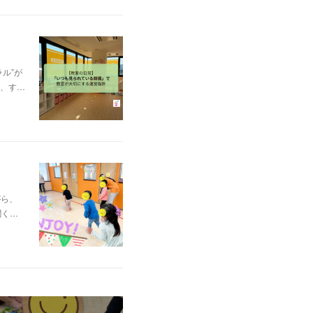
ル”が
、す…
がら、
聞く…