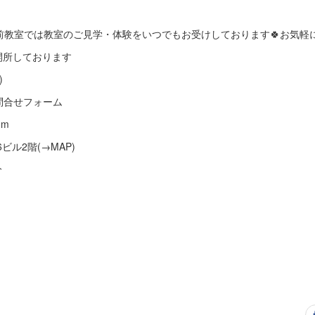
前教室では教室のご見学・体験をいつでもお受けしております🍀お気軽
も開所しております
)
G5Q ※問合せフォーム
om
6ビル2階(→MAP)
分