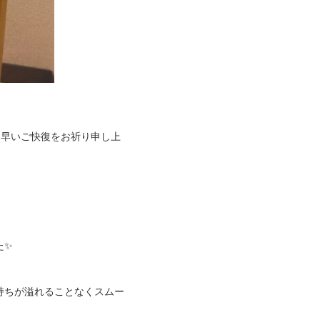
も早いご快復をお祈り申し上
た✨
持ちが溢れることなくスムー