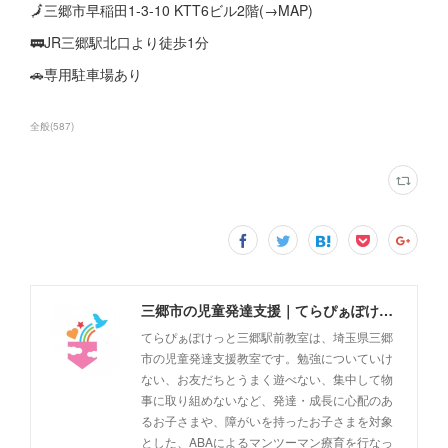
🗾三郷市早稲田1-3-10 KTT6ビル2階(→MAP)
🚃JR三郷駅北口より徒歩1分
🚗専用駐車場あり
全般
(
587
)
三郷市の児童発達支援｜てらぴぁぽけっと三郷駅前教室
てらぴぁぽけっと三郷駅前教室は、埼玉県三郷
市の児童発達支援教室です。勉強についていけ
ない、お友だちとうまく遊べない、集中して物
事に取り組めないなど、発達・成長に心配のあ
るお子さまや、障がいを持ったお子さまを対象
とした、ABAによるマンツーマン療育を行なっ