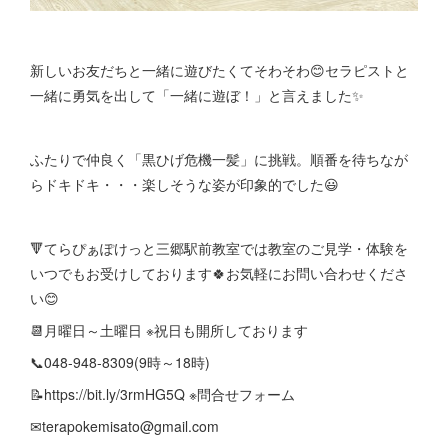
新しいお友だちと一緒に遊びたくてそわそわ😊セラピストと
一緒に勇気を出して「一緒に遊ぼ！」と言えました✨
ふたりで仲良く「黒ひげ危機一髪」に挑戦。順番を待ちなが
らドキドキ・・・楽しそうな姿が印象的でした😃
🔻てらぴぁぽけっと三郷駅前教室では教室のご見学・体験を
いつでもお受けしております🍀お気軽にお問い合わせくださ
い😊
📆月曜日～土曜日 ※祝日も開所しております
📞048-948-8309(9時～18時)
📝https://bit.ly/3rmHG5Q ※問合せフォーム
✉terapokemisato@gmail.com