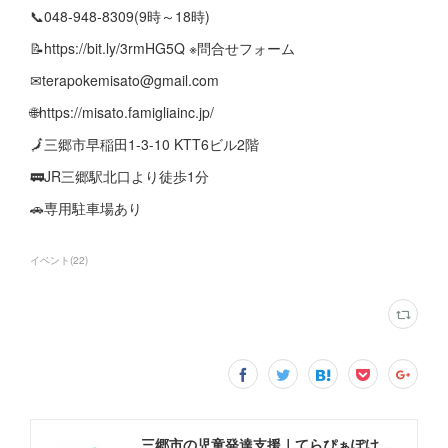
📞048-948-8309(9時～18時)
📝https://bit.ly/3rmHG5Q ※問合せフォーム
✉terapokemisato@gmail.com
🌐https://misato.famigliainc.jp/
🗾三郷市早稲田1-3-10 KTT6ビル2階
🚃JR三郷駅北口より徒歩1分
🚗専用駐車場あり
イベント
(
22
)
三郷市の児童発達支援｜てらぴぁぽけっと三郷駅前教室