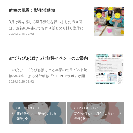
教室の風景：製作活動👐
3月は春を感じる製作活動を行いました🌸今回
は、お花紙を使ってちぎり紙とのり貼り製作に…
2026.03.16 02:02
🌿てらぴぁぽけっと無料イベントのご案内
このたび、てらぴぁぽけっと本部のセラピスト統
括SV桐生による外部研修「STEPUPラボ」が開…
2025.09.26 02:52
2022.04.09 03:11
2022.04.02 01:34
新任先生のご紹介(よしき
新任先生のご紹介(ふうか
先生)🍀
先生)🍀