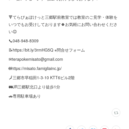
🔻てらぴぁぽけっと三郷駅前教室では教室のご見学・体験を
いつでもお受けしております🍀お気軽にお問い合わせくださ
い😊
📞048-948-8309
📝https://bit.ly/3rmHG5Q ※問合せフォーム
✉terapokemisato@gmail.com
🌐https://misato.famigliainc.jp/
🗾三郷市早稲田1-3-10 KTT6ビル2階
🚃JR三郷駅北口より徒歩1分
🚗専用駐車場あり